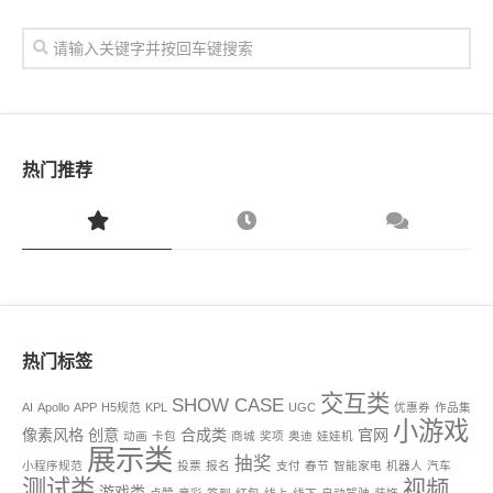
热门推荐
热门标签
交互类
SHOW CASE
AI
Apollo
APP
H5规范
KPL
UGC
优惠券
作品集
小游戏
像素风格
创意
合成类
官网
动画
卡包
商城
奖项
奥迪
娃娃机
展示类
抽奖
小程序规范
投票
报名
支付
春节
智能家电
机器人
汽车
测试类
视频
游戏类